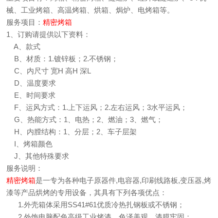
械、工业烤箱、高温烤箱、烘箱、焗炉、电烤箱等。
服务项目：
精密烤箱
1、订购请提供以下资料：
A、款式
B、材质：1.镀锌板；2.不锈钢；
C、内尺寸 宽H 高H 深L
D、温度要求
E、时间要求
F、运风方式：1.上下运风；2.左右运风；3水平运风；
G、热能方式：1、电热；2、燃油；3、燃气；
H、内膛结构：1、分层；2、车子层架
I、烤箱颜色
J、其他特殊要求
服务说明：
精密烤箱
是一专为各种电子原器件,电容器,印刷线路板,变压器,烤
漆等产品烘烤的专用设备，其具有下列各项优点：
1.外壳箱体采用SS41#61优质冷热扎钢板或不锈钢；
2.外饰电脑配色高级工业烤漆，色泽美观，漆膜牢固；