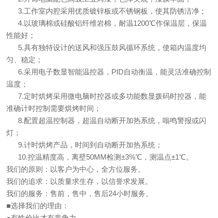
3.工作室内腔采用优质镀锌板或不锈钢板，使其防锈洁净；
4.以玻璃棉或硅酸铝纤维岩棉，耐温1200℃作保温层，保温
性能好；
5.具有独特设计的送风和强压鼓风循环系统，使箱内温度均
匀、稳定；
6.采用电子数显智能温控器，PID自动衡温，能灵活准确控制
温度；
7.定时烘烤采用微电脑时控器或多功能数显拨码时控器，能
准确计时控制需要烘烤时间；
8.配置超温控制器，超温自动断开加热系统，嗡鸣警报或闪
灯；
9.计时烘烤产品，时间到自动断开加热系统；
10.控温精度高，离壁50MM检测±3%℃，测温点±1℃。
我们的原则：以客户为中心，全方位服务。
我们的追求：以质量求生存，以信誉求发展。
我们的服务：售前，售中，售后24小时服务。
■选择我们的理由：
●有性价比才有竞争力