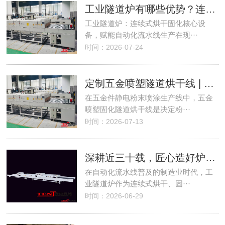
工业隧道炉有哪些优势？连续烘干固化隧道炉生产线应用详解
工业隧道炉：连续式烘干固化核心设
备，赋能自动化流水线生产在现···
时间：2026-07-24
定制五金喷塑隧道烘干线 | 多温区恒温隧道炉-腾杰
在五金件静电粉末喷涂生产线中，五金
喷塑固化隧道烘干线是决定粉···
时间：2026-07-13
深耕近三十载，匠心造好炉｜东莞市腾杰机械工业隧道炉，全行业制造烘干固化优选设备
在自动化流水线普及的制造业时代，工
业隧道炉作为连续式烘干、固···
时间：2026-06-29