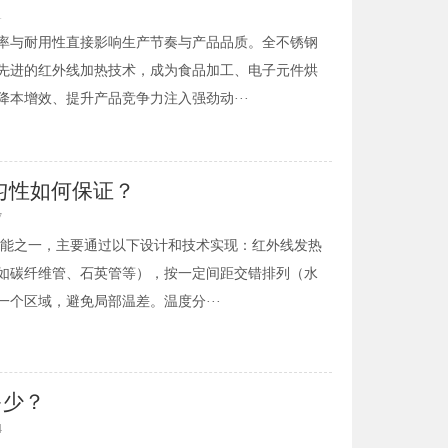
1
率与耐用性直接影响生产节奏与产品品质。全不锈钢
先进的红外线加热技术，成为食品加工、电子元件烘
本增效、提升产品竞争力注入强劲动···
均匀性如何保证？
7
性能之一，主要通过以下设计和技术实现：红外线发热
如碳纤维管、石英管等），按一定间距交错排列（水
个区域，避免局部温差。温度分···
多少？
4