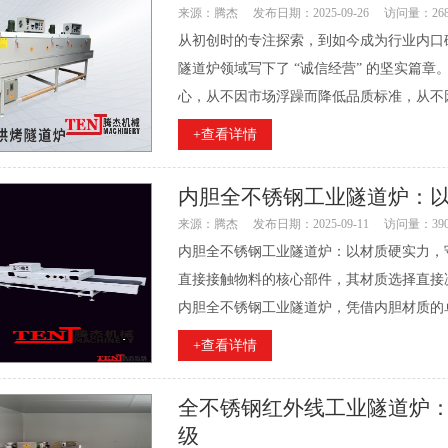
来源：腾杰
发布日期：2025-09-26
访问量：26
从初创时的专注探索，到如今成为行业内口碑
隧道炉领域写下了 “诚信经营” 的坚实篇章。
心，从不因市场浮躁而降低品质标准，从不因
+查看详情
内胆全不锈钢工业隧道炉：
来源：腾杰
发布日期：2025-09-11
访问量：39
内胆全不锈钢工业隧道炉：以材质硬实力，
直接接触物料的核心部件，其材质选择直接
内胆全不锈钢工业隧道炉，凭借内胆材质的卓
+查看详情
全不锈钢红外线工业隧道炉
级