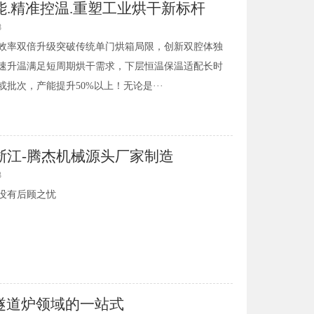
能.精准控温.重塑工业烘干新标杆
8
效率双倍升级突破传统单门烘箱局限，创新双腔体独
速升温满足短周期烘干需求，下层恒温保温适配长时
批次，产能提升50%以上！无论是···
浙江-腾杰机械源头厂家制造
3
没有后顾之忧
箱隧道炉领域的一站式