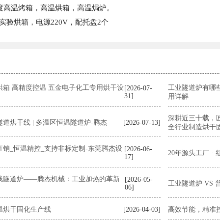
0度高温烤箱，高温烘箱，高温焗炉。
实验烘箱，电源220V，配托盘2个
烘箱 高精度控温 五金电子化工专用烘干设
工业隧道炉有哪
[2026-07-
31]
用详解
深耕近三十载，
道烘干线 | 多温区恒温隧道炉-腾杰
[2026-07-13]
全行业制造烘干
销_恒温精控_支持非标定制-东莞腾杰设
[2026-06-
20年源头工厂 ·
17]
线隧道炉——腾杰机械：工业加热的革新
[2026-05-
工业隧道炉 VS
06]
温烘干固化生产线
[2026-04-03]
高效节能，精准控