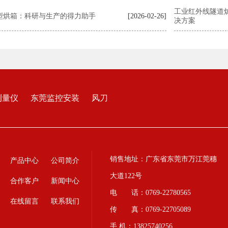
工业红外线隧道
型烘箱：科研与生产的得力助手
[2026-02-26]
决方案
测量仪
东莞监控安装
风刀
销售地址：广东省东莞市万江莞穗
产品中心
公司简介
大道122号
合作客户
新闻中心
电 话：0769-22780565
在线留言
联系我们
传 真：0769-22705089
手 机：13825740256